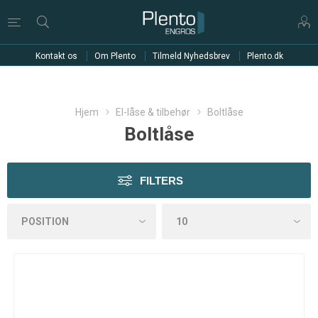
Kontakt os
Om Plento
Tilmeld Nyhedsbrev
Plento.dk
Hjem
El-låse & tilbehør
Boltlåse
Boltlåse
FILTERS