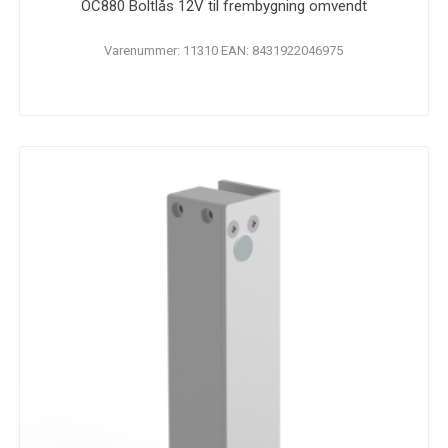
OC880 Boltlås 12V til frembygning omvendt
Varenummer: 11310 EAN: 8431922046975