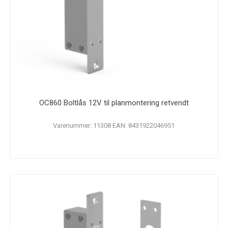
OC860 Boltlås 12V til planmontering retvendt
Varenummer: 11308 EAN: 8431922046951