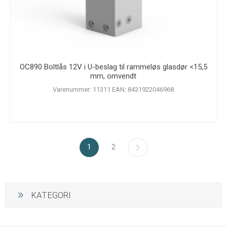
OC890 Boltlås 12V i U-beslag til rammeløs glasdør <15,5
mm, omvendt
Varenummer: 11311 EAN: 8431922046968
1
2
KATEGORI