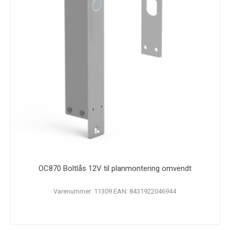
OC870 Boltlås 12V til planmontering omvendt
Varenummer: 11309 EAN: 8431922046944