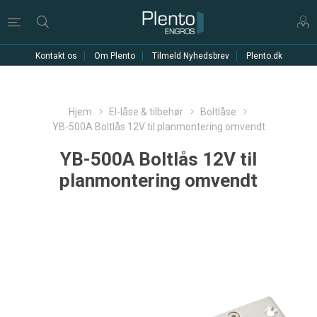
Kontakt os
Om Plento
Tilmeld Nyhedsbrev
Plento.dk
Hjem
El-låse & tilbehør
Boltlåse
YB-500A Boltlås 12V til planmontering omvendt
YB-500A Boltlås 12V til
planmontering omvendt