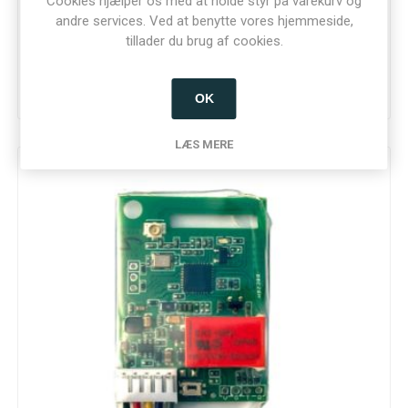
Cookies hjælper os med at holde styr på varekurv og
Zafe Smart Relay i monteringskasse
andre services. Ved at benytte vores hjemmeside,
tillader du brug af cookies.
Varenummer: 30224 EAN: 5730586054658
OK
LÆS MERE