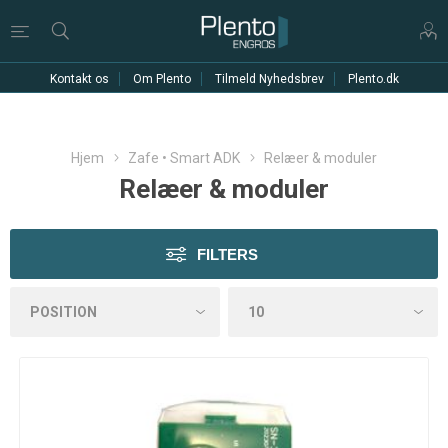
Kontakt os
Om Plento
Tilmeld Nyhedsbrev
Plento.dk
Hjem
Zafe • Smart ADK
Relæer & moduler
Relæer & moduler
FILTERS