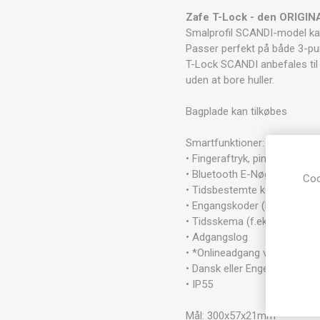
Zafe T-Lock - den ORIGINA
Smalprofil SCANDI-model ka
Passer perfekt på både 3-pu
T-Lock SCANDI anbefales til
uden at bore huller.
Bagplade kan tilkøbes
Smartfunktioner:
• Fingeraftryk, pinkode, Mifar
• Bluetooth E-Nøgle – app p
Coo
• Tidsbestemte koder/brikke
• Engangskoder (håndværker
• Tidsskema (f.eks. åbningst
• Adgangslog
• *Onlineadgang via WiFi, LA
• Dansk eller Engelsk tale
• IP55
Mål: 300x57x21mm