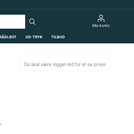
Min konto
RÅDLØST
UD-TRYK
TILBUD
Du skal være logget ind for at se priser
•