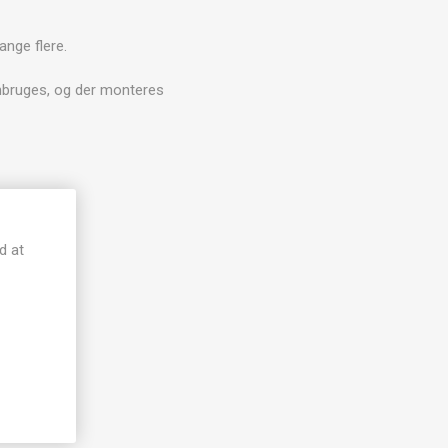
nge flere.
enbruges, og der monteres
d at