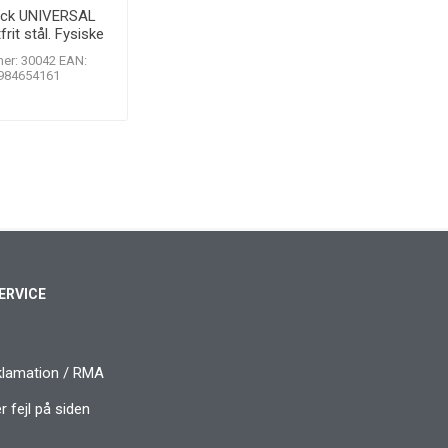
ock UNIVERSAL
rit stål. Fysiske
napper
er: 30042 EAN:
984654161
ERVICE
klamation / RMA
 fejl på siden