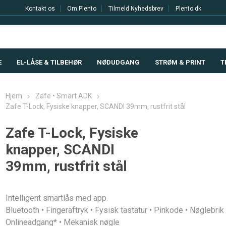
Kontakt os
Om Plento
Tilmeld Nyhedsbrev
Plento.dk
E
EL-LÅSE & TILBEHØR
NØDUDGANG
STRØM & PRINT
T
Hjem
Zafe • Smart ADK
Zafe T-Lock, Fysiske knapper, SCANDI 39mm, rustfrit stål
Zafe T-Lock, Fysiske
knapper, SCANDI
39mm, rustfrit stål
Intelligent smartlås med app.
Bluetooth • Fingeraftryk • Fysisk tastatur • Pinkode • Nøglebrik 
Onlineadgang* • Mekanisk nøgle