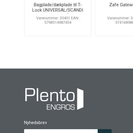
Bagplade/dækplade til T-
Zafe Gatewa
Lock UNIVERSAL/SCANDI
39mm, rustfrit stål, 2 stk.
Varenummer: 30401 EAN:
Varenummer: 3
5798514987454
57416898
Nyhedsbrev