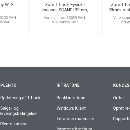
y Wi-Fi
Zafe T-Lock, Fysiske
Zafe T-L
knapper, SCANDI 39mm,
39mm, rustf
sort
k
0200 EAN:
Varenummer: 30039 EAN:
Varenumm
85964
5761548951357
5704
PLENTO
INTRATONE
KUNDES
Opdatering af T-Lock
Bestil intratone
Ordrer
Salgs- og
Windows Klient
Opret re
leveringsbetingelser
Intratone materialer
Rapporter
Plento katalog
Intratone brochure