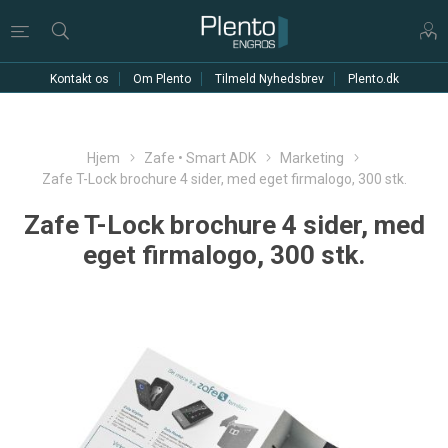
Kontakt os
Om Plento
Tilmeld Nyhedsbrev
Plento.dk
Hjem
Zafe • Smart ADK
Marketing
Zafe T-Lock brochure 4 sider, med eget firmalogo, 300 stk.
Zafe T-Lock brochure 4 sider, med
eget firmalogo, 300 stk.