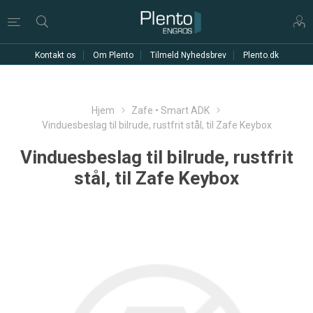
Kontakt os
Om Plento
Tilmeld Nyhedsbrev
Plento.dk
Hjem
Zafe • Smart ADK
Vinduesbeslag til bilrude, rustfrit stål, til Zafe Keybox
Vinduesbeslag til bilrude, rustfrit
stål, til Zafe Keybox