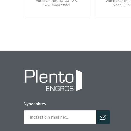
Varenummer: 30103 EAN:
Varenummer: 3
5741689873992
24441736
Nyhedsbrev