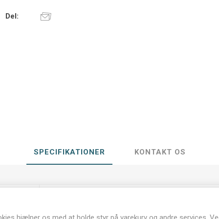
Del:
SPECIFIKATIONER
KONTAKT OS
ukt type
Ud-tryk
kies hjælper os med at holde styr på varekurv og andre services. Ve