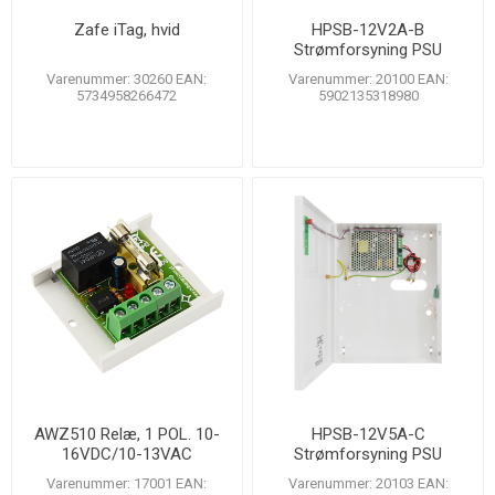
Zafe iTag, hvid
HPSB-12V2A-B
Strømforsyning PSU
13,8V/2A/7Ah buffer
Varenummer: 30260 EAN:
Varenummer: 20100 EAN:
5734958266472
5902135318980
AWZ510 Relæ, 1 POL. 10-
HPSB-12V5A-C
16VDC/10-13VAC
Strømforsyning PSU
13,8V/5A/17Ah buffer
Varenummer: 17001 EAN:
Varenummer: 20103 EAN: