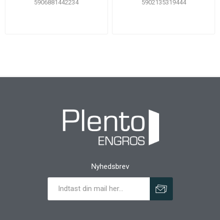
5906881442234
5902135319444
Nyhedsbrev