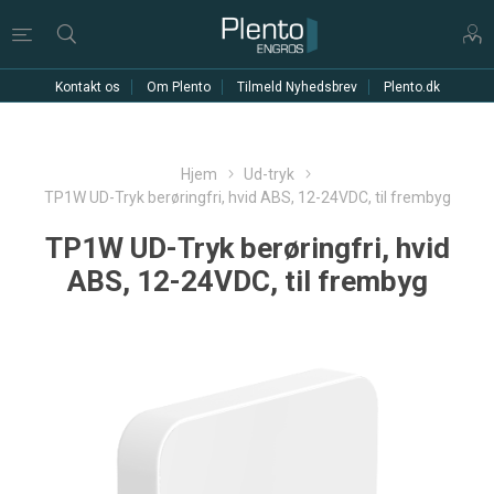
Kontakt os
Om Plento
Tilmeld Nyhedsbrev
Plento.dk
Hjem
Ud-tryk
TP1W UD-Tryk berøringfri, hvid ABS, 12-24VDC, til frembyg
TP1W UD-Tryk berøringfri, hvid
ABS, 12-24VDC, til frembyg