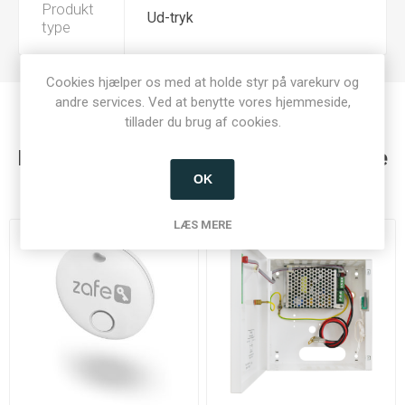
Produkt
Ud-tryk
type
Cookies hjælper os med at holde styr på varekurv og
andre services. Ved at benytte vores hjemmeside,
tillader du brug af cookies.
Kunder der har købt denne vare købte
også
OK
LÆS MERE