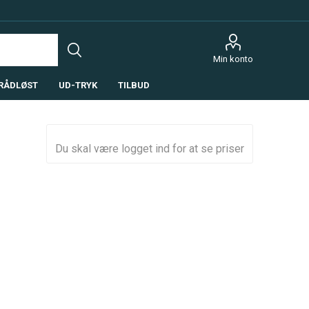
Min konto
RÅDLØST
UD-TRYK
TILBUD
Du skal være logget ind for at se priser