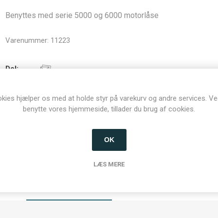
Benyttes med serie 5000 og 6000 motorlåse
Varenummer:
11223
Del:
kies hjælper os med at holde styr på varekurv og andre services. Ve
benytte vores hjemmeside, tillader du brug af cookies.
OK
LÆS MERE
SPECIFIKATIONER
KONTAKT OS