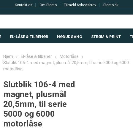
Kontakt os
Om Plento
Tilmeld Nyhedsbrev
Plento.dk
E
EL-LÅSE & TILBEHØR
NØDUDGANG
STRØM & PRINT
T
Hjem
El-låse & tilbehør
Motorlåse
Slutblik 106-4 med magnet, plusmål 20,5mm, til serie 5000 og 6000
motorlåse
Slutblik 106-4 med
magnet, plusmål
20,5mm, til serie
5000 og 6000
motorlåse