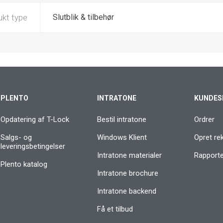
ukt type
Slutblik & tilbehør
PLENTO
INTRATONE
KUNDES
Opdatering af T-Lock
Bestil intratone
Ordrer
Salgs- og
Windows Klient
Opret re
leveringsbetingelser
Intratone materialer
Rapporter
Plento katalog
Intratone brochure
Intratone backend
Få et tilbud