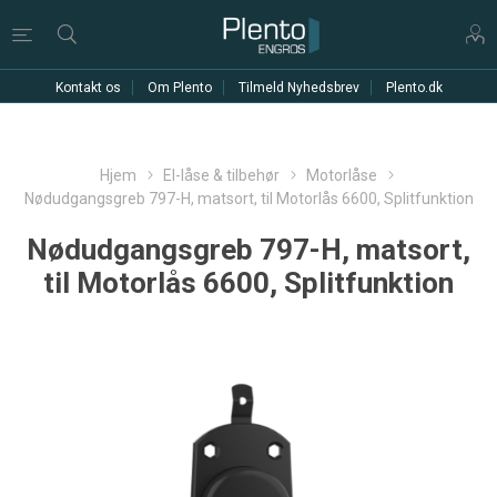
Kontakt os
Om Plento
Tilmeld Nyhedsbrev
Plento.dk
Hjem
El-låse & tilbehør
Motorlåse
Nødudgangsgreb 797-H, matsort, til Motorlås 6600, Splitfunktion
Nødudgangsgreb 797-H, matsort,
til Motorlås 6600, Splitfunktion