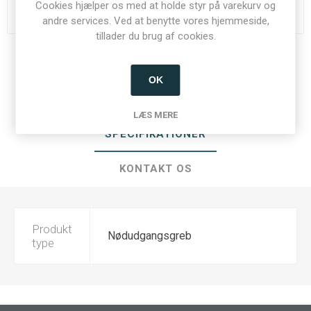
Cookies hjælper os med at holde styr på varekurv og
Du skal være logget ind for at se priser
andre services. Ved at benytte vores hjemmeside,
tillader du brug af cookies.
Del:
OK
LÆS MERE
SPECIFIKATIONER
KONTAKT OS
Produkt
Nødudgangsgreb
type