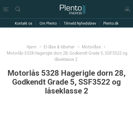
Kontakt os
Om Plento
Tilmeld Nyhedsbrev
Plento.dk
Hjem
El-låse & tilbehør
Motorlåse
Motorlås 5328 Hagerigle dorn 28, Godkendt Grade 5, SSF3522 og
låseklasse 2
Motorlås 5328 Hagerigle dorn 28,
Godkendt Grade 5, SSF3522 og
låseklasse 2