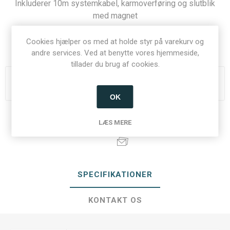
Inkluderer 10m systemkabel, karmoverføring og slutblik
med magnet
Cookies hjælper os med at holde styr på varekurv og
Varenummer:
11203
andre services. Ved at benytte vores hjemmeside,
tillader du brug af cookies.
Du skal være logget ind for at se priser
OK
Del:
LÆS MERE
SPECIFIKATIONER
KONTAKT OS