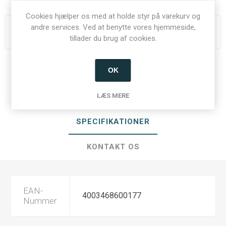
Cookies hjælper os med at holde styr på varekurv og
andre services. Ved at benytte vores hjemmeside,
Du skal være logget ind for at se priser
tillader du brug af cookies.
Del:
OK
LÆS MERE
SPECIFIKATIONER
KONTAKT OS
EAN-
4003468600177
Nummer