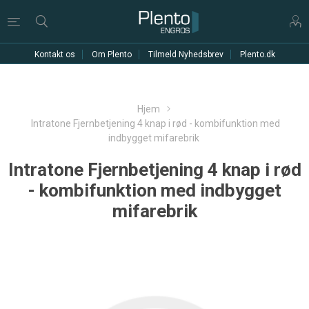
Kontakt os
Om Plento
Tilmeld Nyhedsbrev
Plento.dk
Hjem
Intratone Fjernbetjening 4 knap i rød - kombifunktion med
indbygget mifarebrik
Intratone Fjernbetjening 4 knap i rød
- kombifunktion med indbygget
mifarebrik