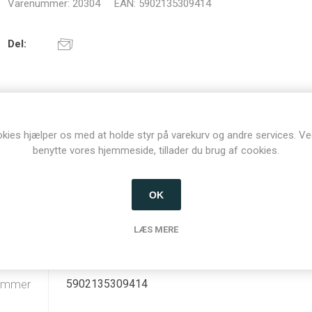
Varenummer:
20304
EAN:
5902135309414
Del:
kies hjælper os med at holde styr på varekurv og andre services. Ve
benytte vores hjemmeside, tillader du brug af cookies.
OK
SPECIFIKATIONER
KONTAKT OS
LÆS MERE
ummer
5902135309414