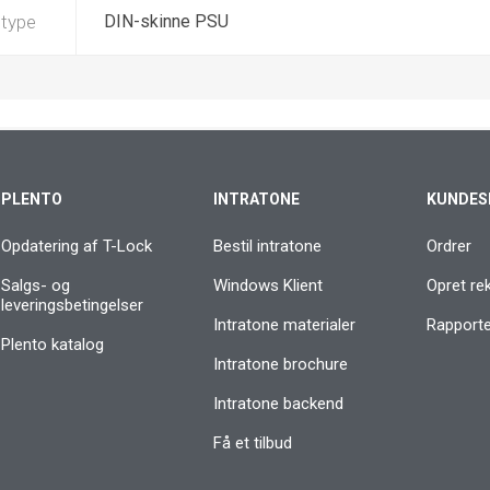
 type
DIN-skinne PSU
PLENTO
INTRATONE
KUNDES
Opdatering af T-Lock
Bestil intratone
Ordrer
Salgs- og
Windows Klient
Opret re
leveringsbetingelser
Intratone materialer
Rapporter
Plento katalog
Intratone brochure
Intratone backend
Få et tilbud