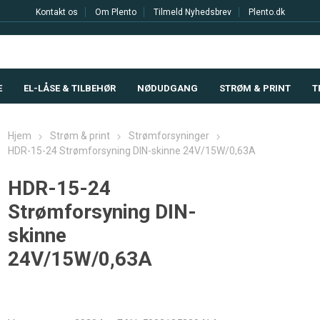
Kontakt os
Om Plento
Tilmeld Nyhedsbrev
Plento.dk
E
EL-LÅSE & TILBEHØR
NØDUDGANG
STRØM & PRINT
T
Hjem
Strøm & print
Strømforsyninger
HDR-15-24 Strømforsyning DIN-skinne 24V/15W/0,63A
HDR-15-24
Strømforsyning DIN-
skinne
24V/15W/0,63A