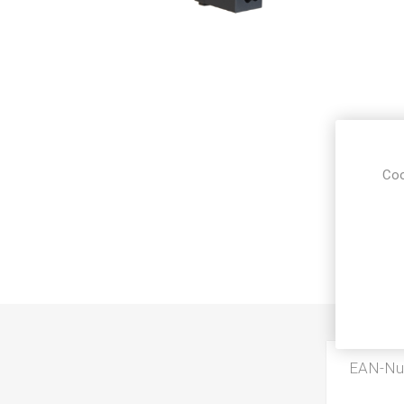
Coo
EAN-N