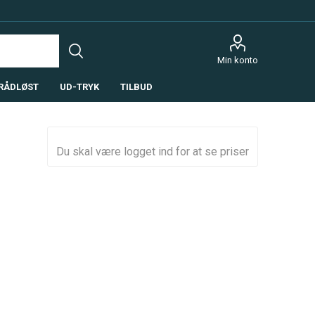
Min konto
RÅDLØST
UD-TRYK
TILBUD
Du skal være logget ind for at se priser