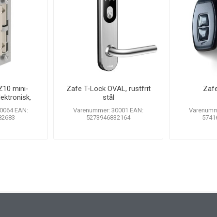
6Z10 mini-
Zafe T-Lock OVAL, rustfrit
Zaf
ektronisk,
stål
 50 kg, med
0064 EAN:
Varenummer: 30001 EAN:
Varenumm
itch
82683
5273946832164
5741