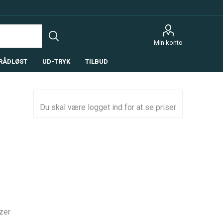
Min konto
RÅDLØST
UD-TRYK
TILBUD
Du skal være logget ind for at se priser
zer