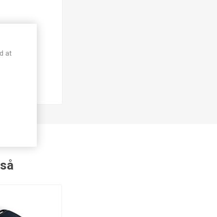
d at
gså