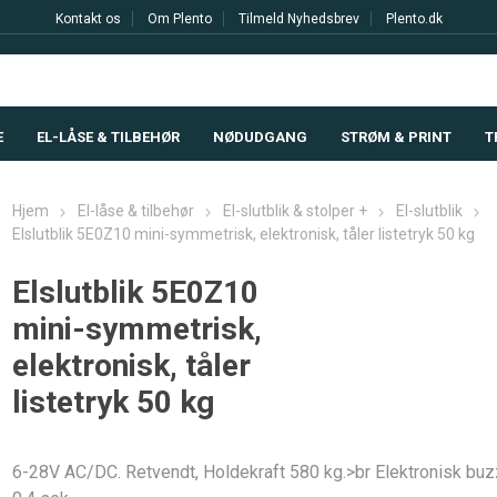
Kontakt os
Om Plento
Tilmeld Nyhedsbrev
Plento.dk
E
EL-LÅSE & TILBEHØR
NØDUDGANG
STRØM & PRINT
T
Hjem
El-låse & tilbehør
El-slutblik & stolper +
El-slutblik
Elslutblik 5E0Z10 mini-symmetrisk, elektronisk, tåler listetryk 50 kg
Elslutblik 5E0Z10
mini-symmetrisk,
elektronisk, tåler
listetryk 50 kg
6-28V AC/DC. Retvendt, Holdekraft 580 kg.>br Elektronisk buz