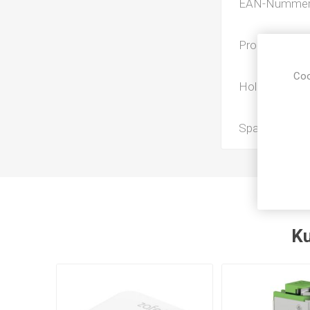
EAN-Numme
Produkt type
Coo
Holdekraft (kg
Spænding (Inp
Ku