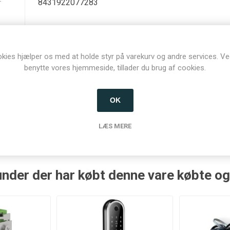
r
8431922077283
El-slutblik
kies hjælper os med at holde styr på varekurv og andre services. Ve
)
450
benytte vores hjemmeside, tillader du brug af cookies.
ut)
6-28V AC/DC
OK
LÆS MERE
nder der har købt denne vare købte o