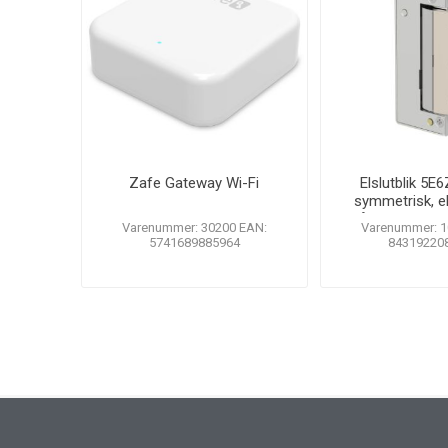
Zafe Gateway Wi-Fi
Elslutblik 5E
symmetrisk, el
tåler listetryk
Varenummer: 30200 EAN:
Varenummer: 1
microsw
5741689885964
84319220