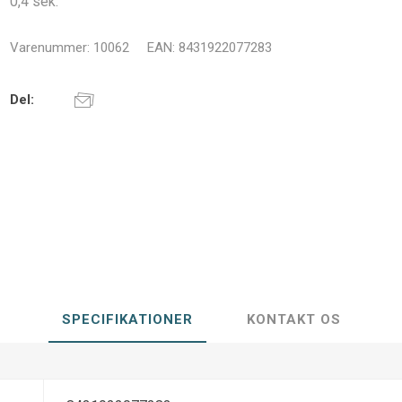
0,4 sek.
Varenummer:
10062
EAN:
8431922077283
Del:
SPECIFIKATIONER
KONTAKT OS