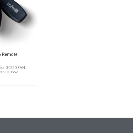
e Remote
er: 30220 EAN:
689810652