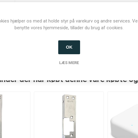
)
350
kies hjælper os med at holde styr på varekurv og andre services. Ve
benytte vores hjemmeside, tillader du brug af cookies.
ut)
9-24V AC/DC
OK
LÆS MERE
nder der har købt denne vare købte o