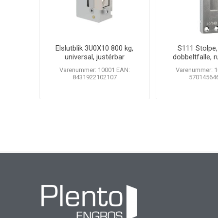
Elslutblik 3U0X10 800 kg,
S111 Stolpe,
universal, justérbar
dobbeltfalle, ru
Varenummer: 10001 EAN:
Varenummer: 1
8431922102107
57014564