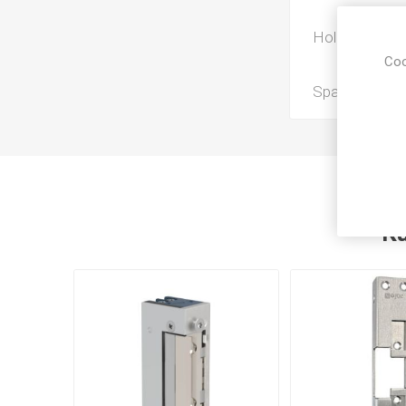
Holdekraft (kg
Coo
Spænding (Inp
Ku