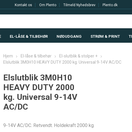
Kontakt os
Om Plento
Tilmeld Nyhedsbrev
Plento.dk
E
EL-LÅSE & TILBEHØR
NØDUDGANG
STRØM & PRINT
T
Hjem
El-låse & tilbehør
El-slutblik & stolper +
Elslutblik 3M0H10 HEAVY DUTY 2000 kg. Universal 9-14V AC/DC
Elslutblik 3M0H10
HEAVY DUTY 2000
kg. Universal 9-14V
AC/DC
9-14V AC/DC. Retvendt. Holdekraft 2000 kg.