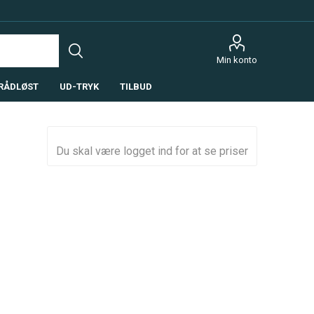
Min konto
RÅDLØST
UD-TRYK
TILBUD
Du skal være logget ind for at se priser