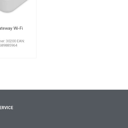
ateway Wi-Fi
er: 30200 EAN:
689885964
ERVICE