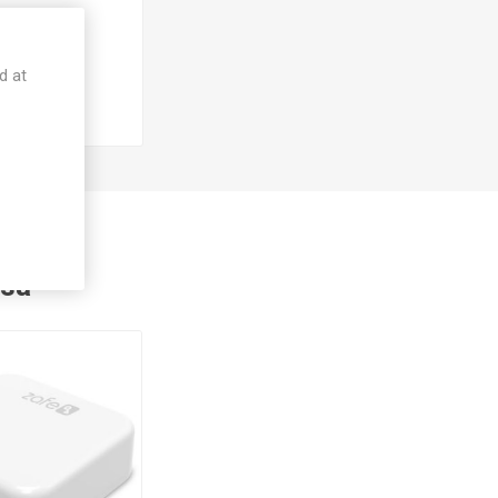
d at
gså