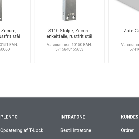
 Zecure,
S110 Stolpe, Zecure,
Zafe G
stfrit stål
enkeltfalle, rustfrit stål
0151 EAN:
Varenummer: 10150 EAN:
Varenumm
60060
5716848465653
5741
PLENTO
INTRATONE
KUNDES
Opdatering af T-Lock
Bestil intratone
Ordrer