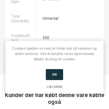
type
Type
Universal
(Elslutblik)
Holdekraft
350
(kg)
Cookies hjælper os med at holde styr på varekurv og
andre services. Ved at benytte vores hjemmeside,
Spænding
12/24V AC/DC
tillader du brug af cookies.
(Input)
OK
LÆS MERE
Kunder der har købt denne vare købte
også