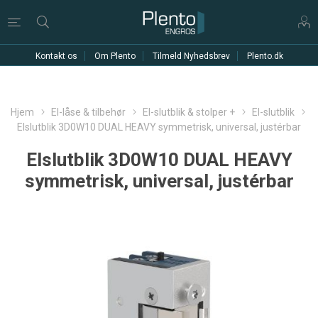
Kontakt os
Om Plento
Tilmeld Nyhedsbrev
Plento.dk
Hjem
El-låse & tilbehør
El-slutblik & stolper +
El-slutblik
Elslutblik 3D0W10 DUAL HEAVY symmetrisk, universal, justérbar
Elslutblik 3D0W10 DUAL HEAVY
symmetrisk, universal, justérbar