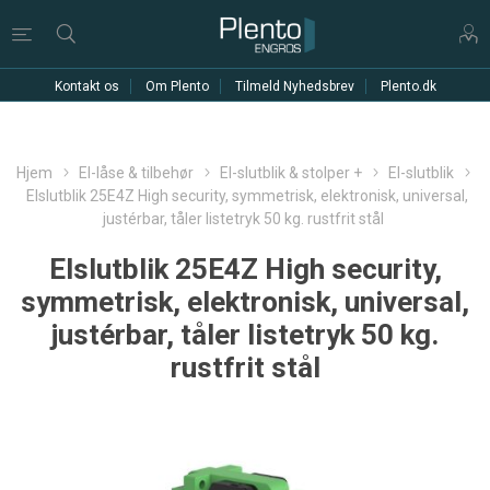
Kontakt os
Om Plento
Tilmeld Nyhedsbrev
Plento.dk
Hjem
El-låse & tilbehør
El-slutblik & stolper +
El-slutblik
Elslutblik 25E4Z High security, symmetrisk, elektronisk, universal,
justérbar, tåler listetryk 50 kg. rustfrit stål
Elslutblik 25E4Z High security,
symmetrisk, elektronisk, universal,
justérbar, tåler listetryk 50 kg.
rustfrit stål