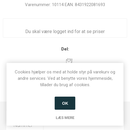
Varenummer:
10114
EAN:
8431922081693
Du skal være logget ind for at se priser
Del:
Cookies hjælper os med at holde styr på varekurv og
andre services. Ved at benytte vores hjemmeside,
SPECIFIKATIONER
tillader du brug af cookies.
KONTAKT OS
OK
LÆS MERE
EAN-
8431922081693
Nummer