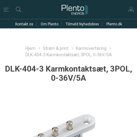
Kontakt os
Om Plento
Tilmeld Nyhedsbrev
Plento.dk
Hjem
Strøm & print
Karmoverføring
DLK-404-3 Karmkontaktsæt, 3POL, 0-36V/5A
DLK-404-3 Karmkontaktsæt, 3POL,
0-36V/5A