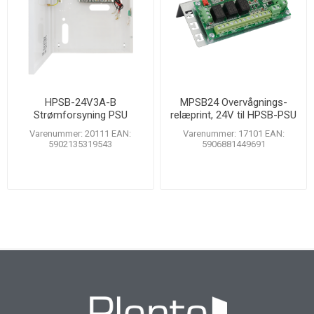
HPSB-24V3A-B
MPSB24 Overvågnings-
Strømforsyning PSU
relæprint, 24V til HPSB-PSU
27,6V/3A/2×7Ah buffer
serien
Varenummer: 20111 EAN:
Varenummer: 17101 EAN:
5902135319543
5906881449691