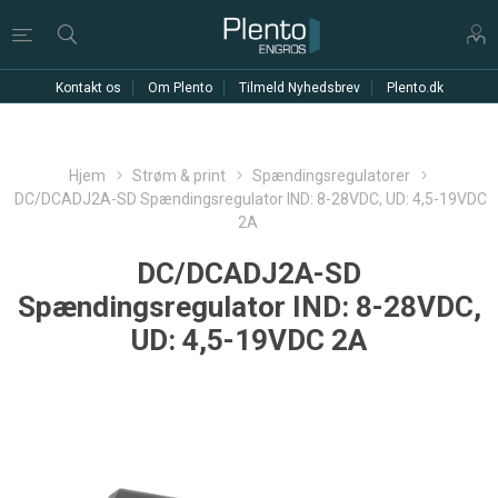
Kontakt os
Om Plento
Tilmeld Nyhedsbrev
Plento.dk
Hjem
Strøm & print
Spændingsregulatorer
DC/DCADJ2A-SD Spændingsregulator IND: 8-28VDC, UD: 4,5-19VDC
2A
DC/DCADJ2A-SD
Spændingsregulator IND: 8-28VDC,
UD: 4,5-19VDC 2A