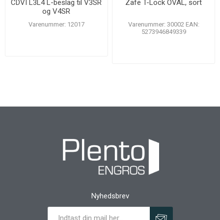
CDVI L3L4 L-beslag til V3SR
Zafe T-Lock OVAL, sort
og V4SR
Varenummer: 12017
Varenummer: 30002 EAN:
5273946849339
Nyhedsbrev