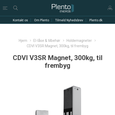
Kontakt os
Om Plento
Tilmeld Nyhedsbrev
Plento.dk
Hjem
El-låse & tilbehør
Holdemagneter
CDVI V3SR Magnet, 300kg, til frembyg
CDVI V3SR Magnet, 300kg, til
frembyg