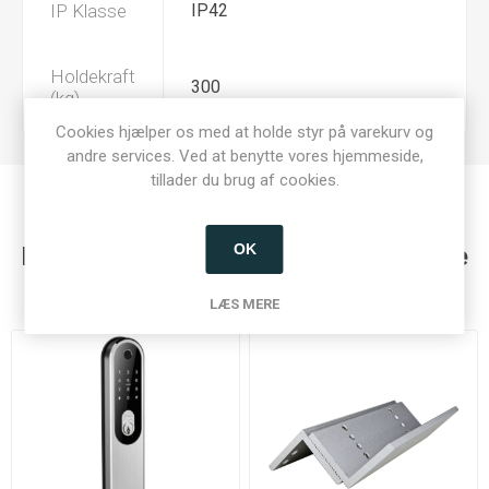
IP Klasse
IP42
Holdekraft
300
(kg)
Cookies hjælper os med at holde styr på varekurv og
andre services. Ved at benytte vores hjemmeside,
tillader du brug af cookies.
OK
Kunder der har købt denne vare købte
også
LÆS MERE