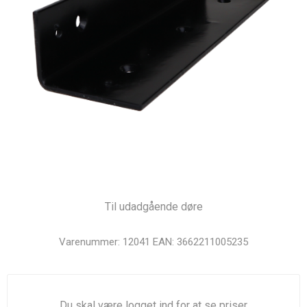
Til udadgående døre
Varenummer:
12041
EAN:
3662211005235
Du skal være logget ind for at se priser