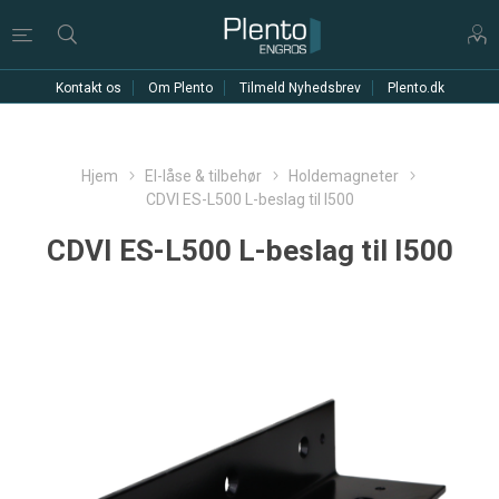
Kontakt os
Om Plento
Tilmeld Nyhedsbrev
Plento.dk
Hjem
El-låse & tilbehør
Holdemagneter
CDVI ES-L500 L-beslag til I500
CDVI ES-L500 L-beslag til I500