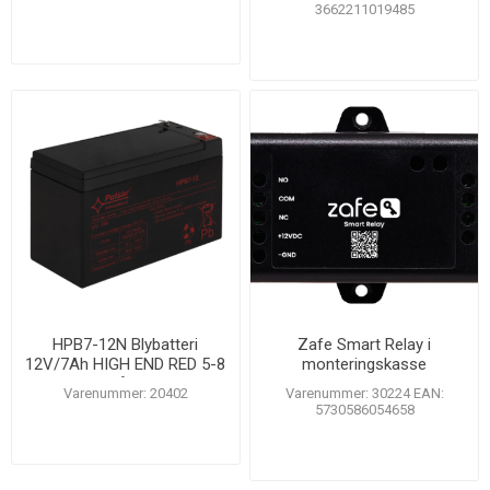
3662211019485
HPB7-12N Blybatteri
Zafe Smart Relay i
12V/7Ah HIGH END RED 5-8
monteringskasse
år
Varenummer: 20402
Varenummer: 30224 EAN:
5730586054658