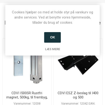
Cookies hjælper os med at holde styr på varekurv og
andre services. Ved at benytte vores hjemmeside,
Kunder der har købt denne vare købte
tillader du brug af cookies.
også
OK
LÆS MERE
CDVI I500SR Rustfri
CDVI ESZ Z-beslag til I400
magnet, 500kg, til frembyg,
og 500
IP68
Varenummer: 12038
Varenummer: 12042 EAN: