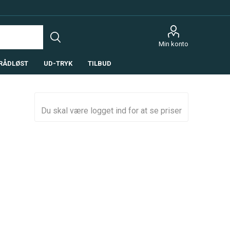
Min konto
RÅDLØST
UD-TRYK
TILBUD
Du skal være logget ind for at se priser