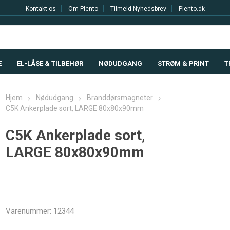
Kontakt os
Om Plento
Tilmeld Nyhedsbrev
Plento.dk
E
EL-LÅSE & TILBEHØR
NØDUDGANG
STRØM & PRINT
T
Hjem
Nødudgang
Branddørsmagneter
C5K Ankerplade sort, LARGE 80x80x90mm
C5K Ankerplade sort,
LARGE 80x80x90mm
Varenummer:
12344