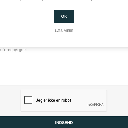
OK
LÆS MERE
sel
INDSEND