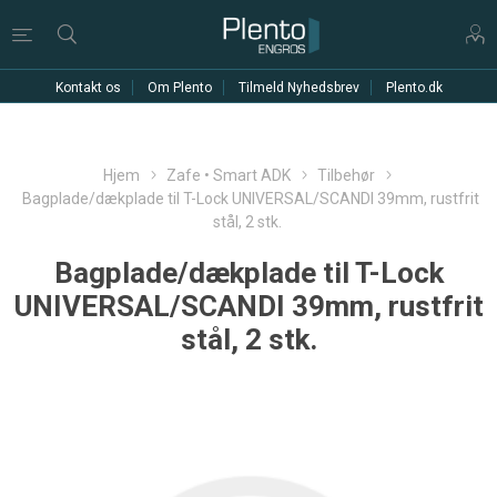
Kontakt os
Om Plento
Tilmeld Nyhedsbrev
Plento.dk
Hjem
Zafe • Smart ADK
Tilbehør
Bagplade/dækplade til T-Lock UNIVERSAL/SCANDI 39mm, rustfrit
stål, 2 stk.
Bagplade/dækplade til T-Lock
UNIVERSAL/SCANDI 39mm, rustfrit
stål, 2 stk.