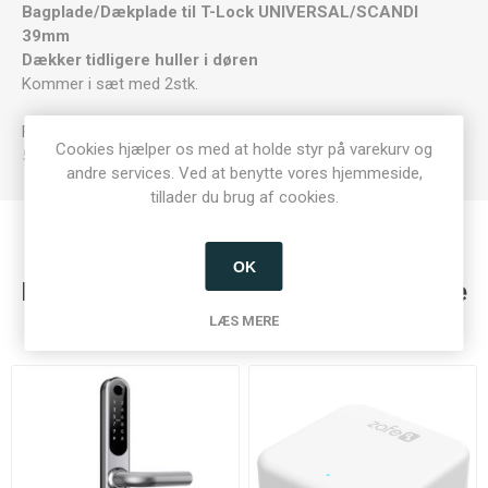
Bagplade/Dækplade til T-Lock UNIVERSAL/SCANDI
39mm
Dækker tidligere huller i døren
Kommer i sæt med 2stk.
Farve: Rustfrit stål
Cookies hjælper os med at holde styr på varekurv og
53x323x2mm
andre services. Ved at benytte vores hjemmeside,
tillader du brug af cookies.
OK
Kunder der har købt denne vare købte
også
LÆS MERE