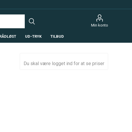
Min konto
RÅDLØST
UD-TRYK
TILBUD
Du skal være logget ind for at se priser