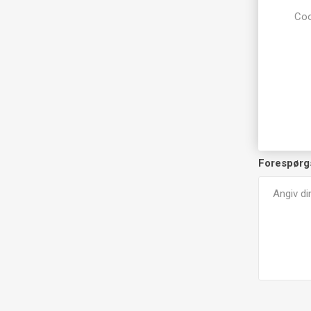
Coo
Dit navn
Din e-mail
Forespørg