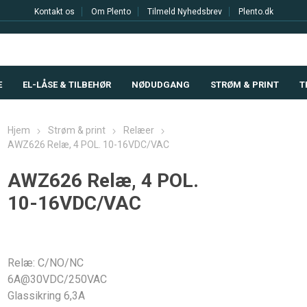
Kontakt os
Om Plento
Tilmeld Nyhedsbrev
Plento.dk
E
EL-LÅSE & TILBEHØR
NØDUDGANG
STRØM & PRINT
T
Hjem
Strøm & print
Relæer
AWZ626 Relæ, 4 POL. 10-16VDC/VAC
AWZ626 Relæ, 4 POL.
10-16VDC/VAC
Relæ: C/NO/NC
6A@30VDC/250VAC
Glassikring 6,3A