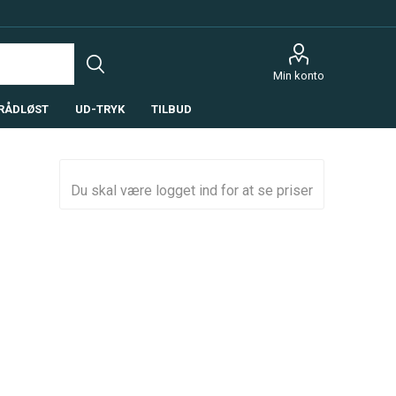
Min konto
RÅDLØST
UD-TRYK
TILBUD
Du skal være logget ind for at se priser