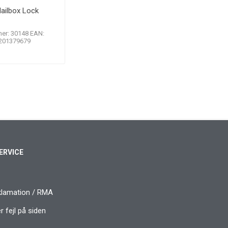
ailbox Lock
er: 30148 EAN:
201379679
ERVICE
klamation / RMA
 fejl på siden