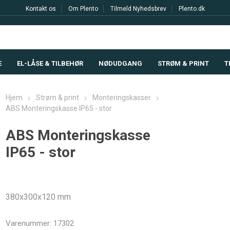
Kontakt os
Om Plento
Tilmeld Nyhedsbrev
Plento.dk
E
EL-LÅSE & TILBEHØR
NØDUDGANG
STRØM & PRINT
T
Hjem
Strøm & print
Monteringskasser
ABS Monteringskasse IP65 - stor
ABS Monteringskasse
IP65 - stor
380x300x120 mm
Varenummer:
17302