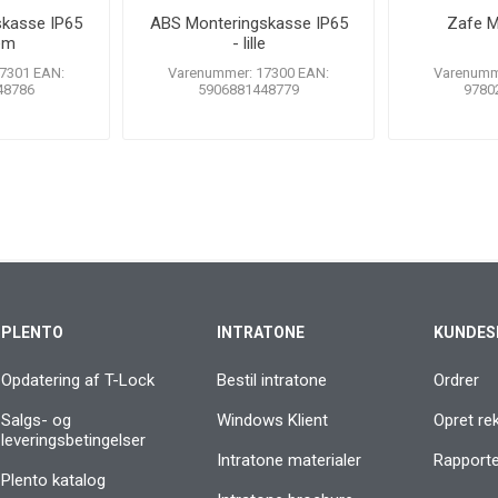
kasse IP65
ABS Monteringskasse IP65
Zafe M
em
- lille
7301 EAN:
Varenummer: 17300 EAN:
Varenumm
48786
5906881448779
9780
PLENTO
INTRATONE
KUNDES
Opdatering af T-Lock
Bestil intratone
Ordrer
Salgs- og
Windows Klient
Opret re
leveringsbetingelser
Intratone materialer
Rapporter
Plento katalog