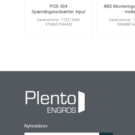
PCB-504
ABS Monterings
Spændingsnedsætter Input
- mell
12-28V DC output 12V DC
Varenummer: 17227 EAN:
Varenummer: 1
5704657594442
59068814
Nyhedsbrev